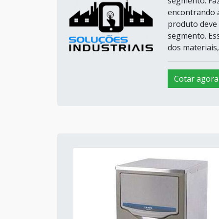
segmento. Faz
encontrando a
produto deve 
segmento. Ess
dos materiais,
Cotar agora