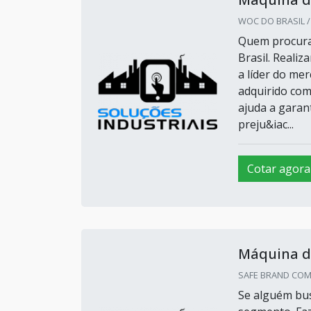
WOC DO BRASIL / 
Quem procura
Brasil. Reali
a líder do me
adquirido com
ajuda a garant
preju&iac...
Cotar agora
Máquina d
SAFE BRAND COM 
Se alguém bus