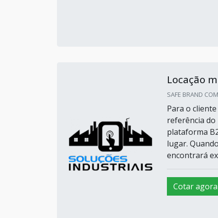
Locação m
SAFE BRAND COM 
Para o client
referência do
plataforma B2
lugar. Quando
encontrará exc
Cotar agora