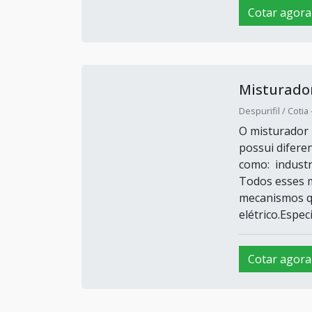
Cotar agora
Misturador
Despurifil / Cotia 
O misturador 
possui difere
como: industri
Todos esses 
mecanismos q
elétrico.Espec
Cotar agora