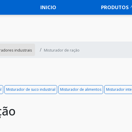
INICIO
PRODUTOS
radores industrais
Misturador de ração
l
Misturador de suco industrial
Misturador de alimentos
Misturador inte
ção