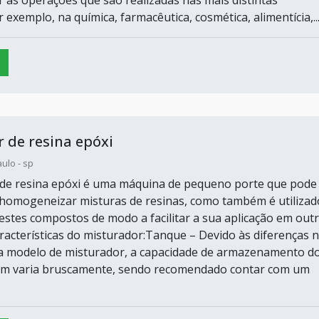
r as operações que são realizadas nas mais distintas
r exemplo, na química, farmacêutica, cosmética, alimentícia,..
 de resina epóxi
ulo - sp
de resina epóxi é uma máquina de pequeno porte que pode
homogeneizar misturas de resinas, como também é utilizad
estes compostos de modo a facilitar a sua aplicação em out
aracterísticas do misturador:Tanque – Devido às diferenças 
a modelo de misturador, a capacidade de armazenamento d
m varia bruscamente, sendo recomendado contar com um