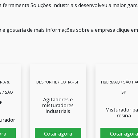
 a ferramenta Soluções Industriais desenvolveu a maior gam
ão e gostaria de mais informações sobre a empresa clique e
RIA &
DESPURIFIL / COTIA - SP
FIBERMAQ / SÃO PA
 / SÃO
SP
Agitadores e
SP
misturadores
Misturador pa
industriais
resina
urador
ora
Cotar agora
Cotar agora