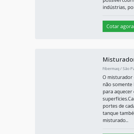
possível cobri
indústrias, po
Cotar agora
Misturador
Fibermaq / São Pa
O misturador 
não somente 
para aquecer 
superfícies.C
portes de cad
tanque també
misturado...