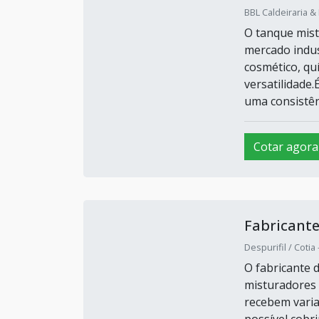
BBL Caldeiraria &
O tanque mist
mercado indus
cosmético, quí
versatilidade.
uma consistênc
Cotar agora
Fabricant
Despurifil / Cotia 
O fabricante 
misturadores 
recebem varia